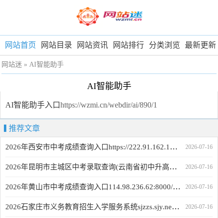
网站首页
网站目录
网站资讯
网站排行
分类浏览
最新更新
网站迷
» AI智能助手
AI智能助手
AI智能助手入口
https://wzmi.cn/webdir/ai/890/1
推荐文章
2026年西安市中考成绩查询入口https://222.91.162.190:7172
2026-07-16
2026年昆明市主城区中考录取查询(云南省初中升高中招生管理系统)
2026-07-16
2026年黄山市中考成绩查询入口114.98.236.62:8000/hszy/stucjcxLogin.html
2026-07-16
2026石家庄市义务教育招生入学服务系统sjzzs.sjy.net.cn
2026-07-16