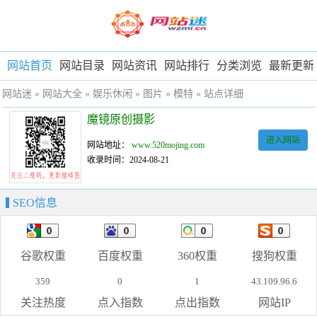
网站首页
网站目录
网站资讯
网站排行
分类浏览
最新更新
网站迷
»
网站大全
»
娱乐休闲
»
图片
»
模特
» 站点详细
魔镜原创摄影
进入网站
网站地址：
www.520mojing.com
收录时间：2024-08-21
SEO信息
谷歌权重
百度权重
360权重
搜狗权重
359
0
1
43.109.96.6
关注热度
点入指数
点出指数
网站IP